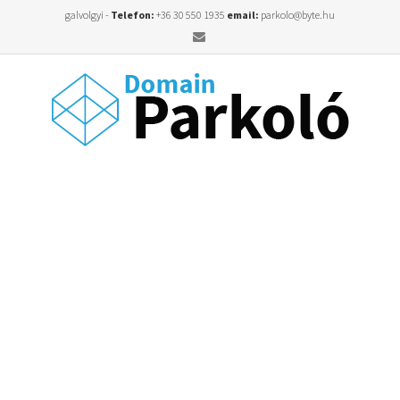
galvolgyi -
Telefon:
+36 30 550 1935
email:
parkolo@byte.hu
Email