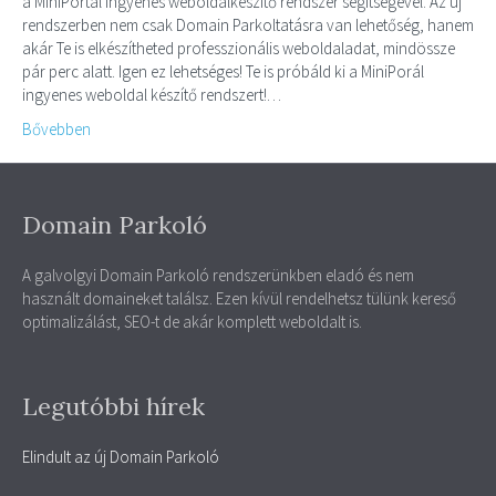
a MiniPortál ingyenes weboldalkészítő rendszer segítségével. Az új
rendszerben nem csak Domain Parkoltatásra van lehetőség, hanem
akár Te is elkészítheted professzionális weboldaladat, mindössze
pár perc alatt. Igen ez lehetséges! Te is próbáld ki a MiniPorál
ingyenes weboldal készítő rendszert!…
Bővebben
Domain Parkoló
A galvolgyi Domain Parkoló rendszerünkben eladó és nem
használt domaineket találsz. Ezen kívül rendelhetsz tülünk kereső
optimalizálást, SEO-t de akár komplett weboldalt is.
Legutóbbi hírek
Elindult az új Domain Parkoló