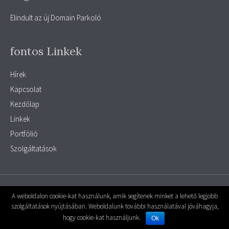
Elindult az új Domain Parkoló
fontos Linkek
Hírek
Kapcsolat
Kezdőlap
Linkek
Portfólió
Szolgáltatások
© 2026 parkolo
|
Powered by
MiniPortál
A weboldalon cookie-kat használunk, amik segítenek minket a lehető legjobb
szolgáltatások nyújtásában. Weboldalunk további használatával jóváhagyja,
A Weboldal motorja, a
MiniPortál Ingyenes weboldal készítő rendszer -
hogy cookie-kat használjunk.
Powered by
MiniPortál
Ok