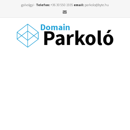
galvolgyi -
Telefon:
+36 30 550 1935
email:
parkolo@byte.hu
Email