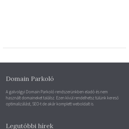
Domain Parkoló
A galvolgyi Domain Parkoló rendszerünkben eladó és nem
használt domaineket találsz. Ezen kívül rendelhetsz tülünk kereső
optimalizálást, SEO-t de akár komplett weboldalt is.
Legutóbbi hírek