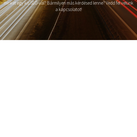
minket egy kis SEO-val? Bármilyen más kérdésed lenne? Vedd fel velünk
a kapcsolatot!