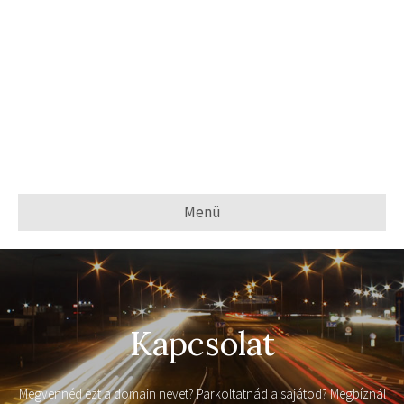
Menü
Kapcsolat
Megvennéd ezt a domain nevet? Parkoltatnád a sajátod? Megbíznál